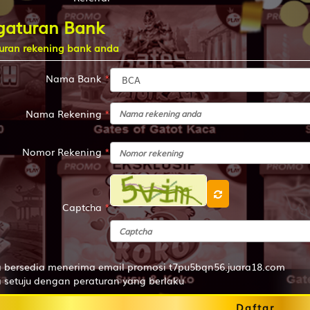
gaturan Bank
uran rekening bank anda
Nama Bank
*
Nama Rekening
*
Nomor Rekening
*
Captcha
*
 bersedia menerima email promosi t7pu5bqn56.juara18.com
 setuju dengan peraturan yang berlaku
Daftar