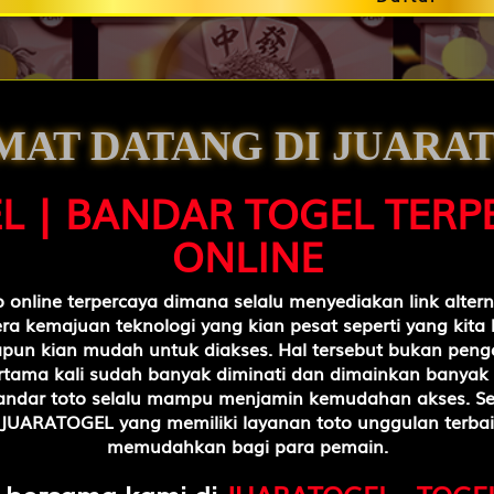
MAT DATANG DI JUARA
EL | BANDAR TOGEL TERP
ONLINE
online terpercaya dimana selalu menyediakan link alter
 era kemajuan teknologi yang kian pesat seperti yang kita
pun kian mudah untuk diakses. Hal tersebut bukan penge
rtama kali sudah banyak diminati dan dimainkan banyak k
 bandar toto selalu mampu menjamin kemudahan akses. S
a JUARATOGEL yang memiliki layanan toto unggulan ter
memudahkan bagi para pemain.