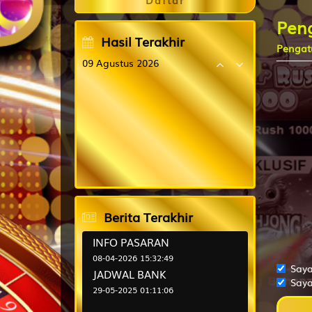
Daftar
Pen
Hasil Terakhir
Pengat
09 Agustus 2026
NEWYORKEVE
9
8
1
7
CHILE
5
6
8
6
TAICHUNG
8
2
5
4
MONACO
8
4
0
7
Berita Terakhir
INFO PASARAN
08-04-2026 15:32:49
Saya
JADWAL BANK
Saya
29-05-2025 01:11:06