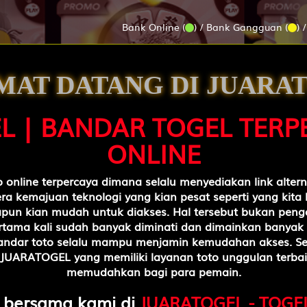
Bank Online (
) /
Bank Gangguan (
) 
MAT DATANG DI JUARA
EL | BANDAR TOGEL TERP
ONLINE
online terpercaya dimana selalu menyediakan link alter
 era kemajuan teknologi yang kian pesat seperti yang kita
pun kian mudah untuk diakses. Hal tersebut bukan penge
rtama kali sudah banyak diminati dan dimainkan banyak k
 bandar toto selalu mampu menjamin kemudahan akses. S
a JUARATOGEL yang memiliki layanan toto unggulan ter
memudahkan bagi para pemain.
 bersama kami di
JUARATOGEL - TOGE