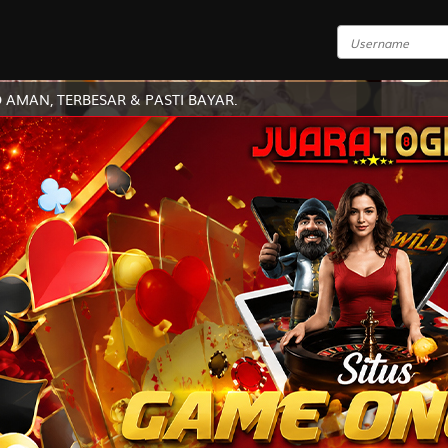
SAR & PASTI BAYAR.